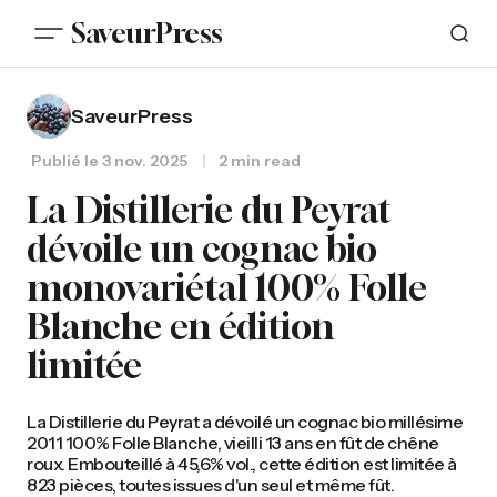
SaveurPress
SaveurPress
Publié le
3 nov. 2025
2 min read
La Distillerie du Peyrat
dévoile un cognac bio
monovariétal 100% Folle
Blanche en édition
limitée
La Distillerie du Peyrat a dévoilé un cognac bio millésime
2011 100% Folle Blanche, vieilli 13 ans en fût de chêne
roux. Embouteillé à 45,6% vol., cette édition est limitée à
823 pièces, toutes issues d'un seul et même fût.