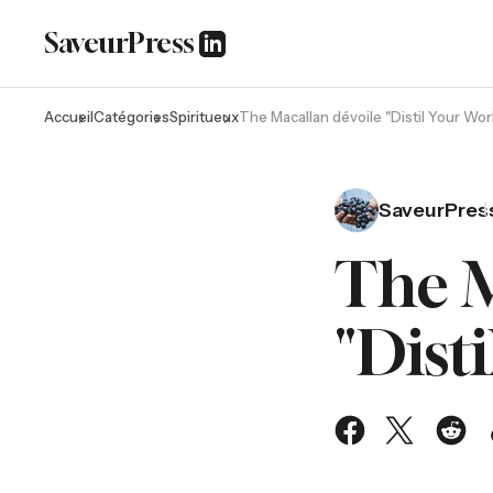
SaveurPress
Accueil
Catégories
Spiritueux
The Macallan dévoile "Distil Your Worl
SaveurPres
The M
"Dist