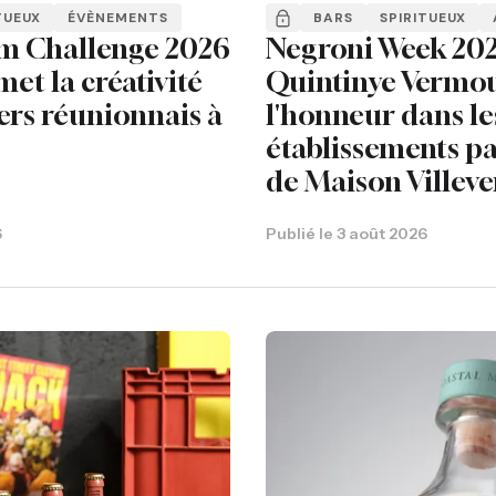
TUEUX
ÉVÈNEMENTS
BARS
SPIRITUEUX
m Challenge 2026
Negroni Week 202
met la créativité
Quintinye Vermou
ers réunionnais à
l'honneur dans le
établissements pa
de Maison Villeve
6
Publié le
3 août 2026