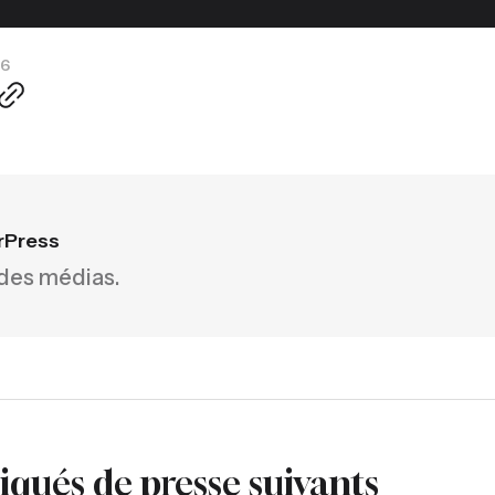
26
rPress
 des médias.
ués de presse suivants