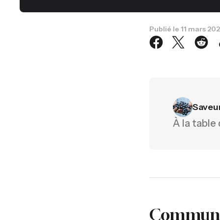
Publié le
11 mars 20
Saveu
À la table
Communiq