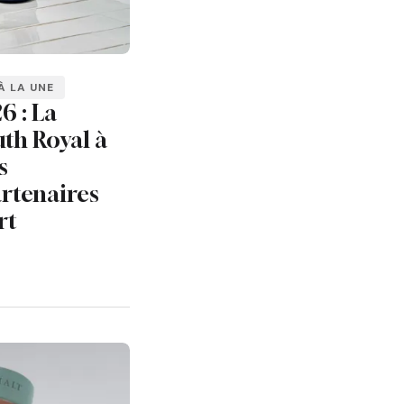
À LA UNE
6 : La
th Royal à
s
rtenaires
rt