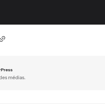
rPress
 des médias.