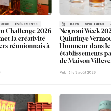
TUEUX
ÉVÈNEMENTS
BARS
SPIRITUEUX
m Challenge 2026
Negroni Week 202
met la créativité
Quintinye Vermou
ers réunionnais à
l'honneur dans le
établissements pa
de Maison Villeve
6
Publié le
3 août 2026