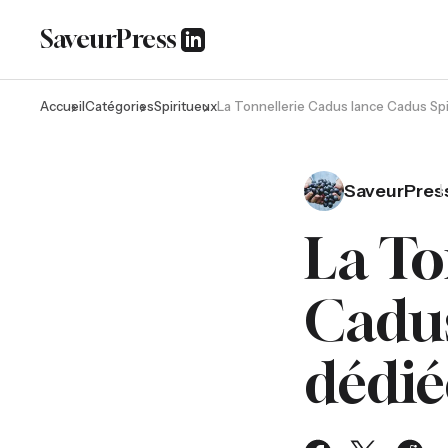
SaveurPress
Accueil
Catégories
Spiritueux
La Tonnellerie Cadus lance Cadus Spi
SaveurPres
La To
Cadus
dédié