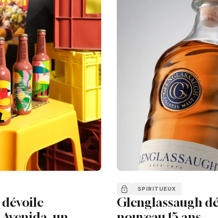
SPIRITUEUX
dévoile
Glenglassaugh dé
Avenida, un
nouveau 15 ans