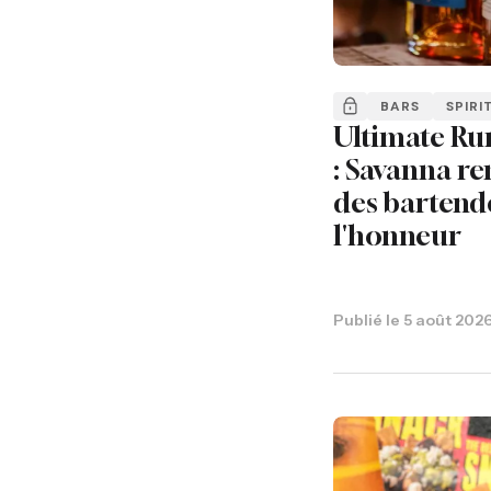
BARS
SPIRI
Ultimate Ru
: Savanna re
des bartend
l'honneur
Publié le
5 août 202