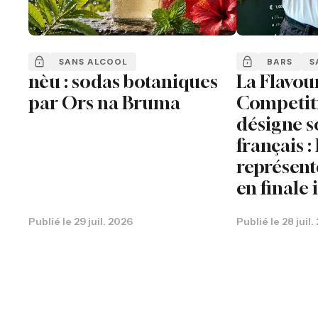
SANS ALCOOL
BARS
S
nèu : sodas botaniques
La Flavou
par Ors na Bruma
Competit
désigne 
français 
représent
en finale
Publié le
29 juil. 2026
Publié le
28 juil