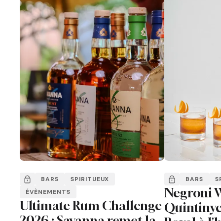
BARS
SPIRITUEUX
BARS
S
Negroni W
ÉVÈNEMENTS
Ultimate Rum Challenge
Quintiny
2026 : Savanna remet la