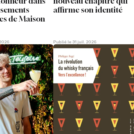
'honneur dans
nouveau chapitre qui
issements
affirme son identité
es de Maison
 2026
Publié le
31 juil. 2026