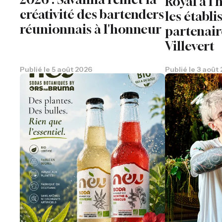
Royal à l
créativité des bartenders
les établ
réunionnais à l'honneur
partenair
Villevert
Publié le
5 août 2026
Publié le
3 août