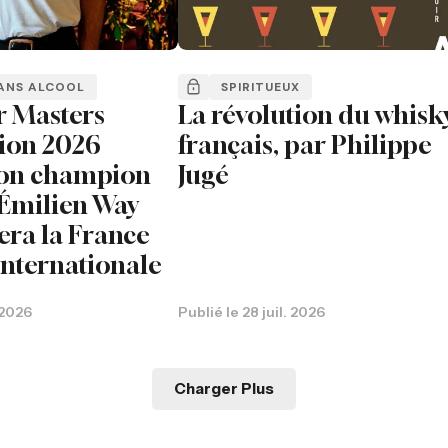
ANS ALCOOL
SPIRITUEUX
r Masters
La révolution du whisk
ion 2026
français, par Philippe
son champion
Jugé
: Émilien Way
era la France
 internationale
. 2026
Publié le
28 juil. 2026
Charger Plus