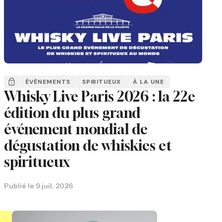
ÉVÈNEMENTS
SPIRITUEUX
À LA UNE
Whisky Live Paris 2026 : la 22e
édition du plus grand
événement mondial de
dégustation de whiskies et
spiritueux
Publié le
9 juil. 2026
P