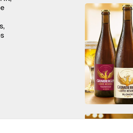
ne
s,
és