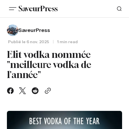
SaveurPress
SaveurPress
Publié le
6 nov. 2025
1 min read
Elit vodka nommée
"meilleure vodka de
l'année"