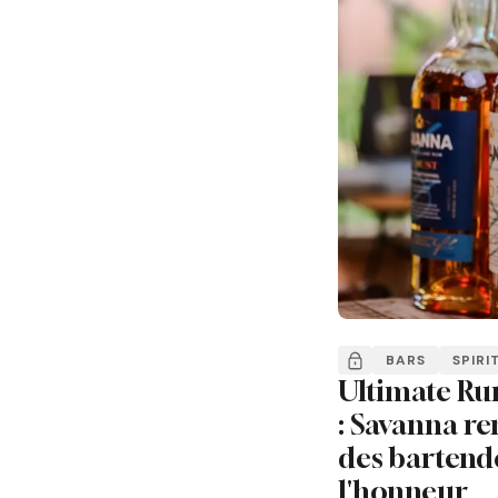
BARS
SPIRI
Ultimate Ru
: Savanna re
des bartend
l'honneur