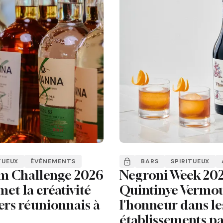
TUEUX
ÉVÈNEMENTS
BARS
SPIRITUEUX
m Challenge 2026
Negroni Week 202
met la créativité
Quintinye Vermou
ers réunionnais à
l'honneur dans le
établissements pa