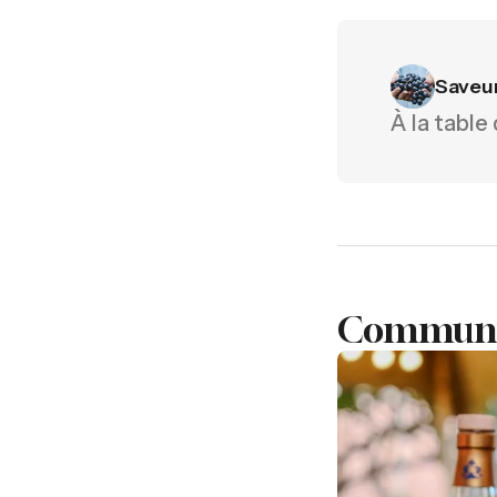
Saveu
À la table
Communiq