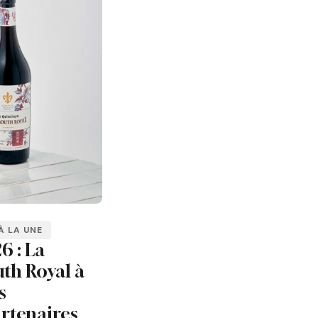
À LA UNE
6 : La
th Royal à
s
rtenaires