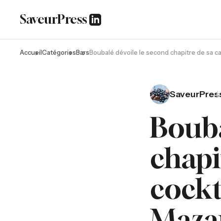
SaveurPress
Accueil
Catégories
Bars
Boubalé dévoile le second chapitre de sa c
SaveurPres
Bouba
chapi
cockt
Maza