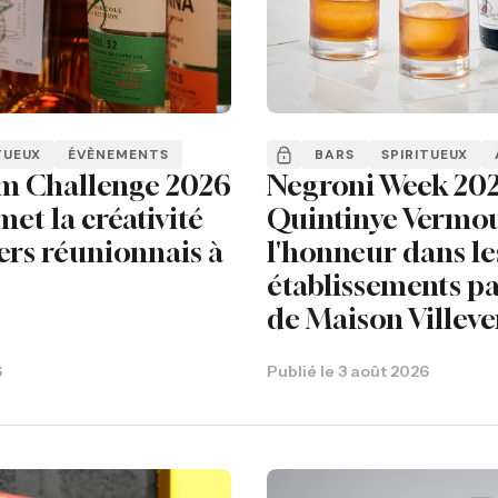
TUEUX
ÉVÈNEMENTS
BARS
SPIRITUEUX
m Challenge 2026
Negroni Week 202
met la créativité
Quintinye Vermou
ers réunionnais à
l'honneur dans le
établissements pa
de Maison Villeve
6
Publié le
3 août 2026