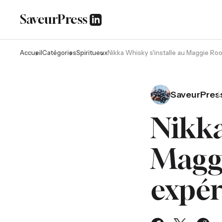
SaveurPress
Accueil
Catégories
Spiritueux
Nikka Whisky s'installe au Maggie Ro
SaveurPres
Nikka
Maggi
expér