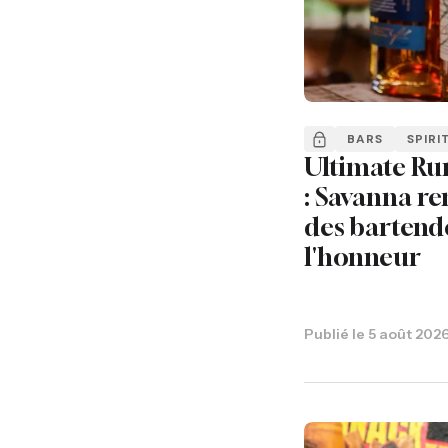
BARS
SPIRI
Ultimate Ru
: Savanna re
des bartend
l'honneur
Publié le
5 août 202