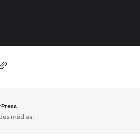
rPress
 des médias.