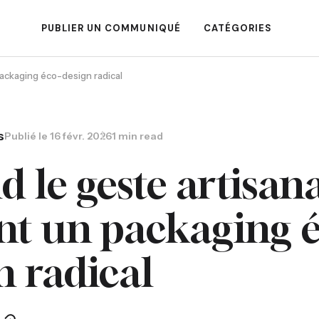
PUBLIER UN COMMUNIQUÉ
CATÉGORIES
packaging éco-design radical
s
Publié le
16 févr. 2026
1 min read
 le geste artisan
nt un packaging 
n radical