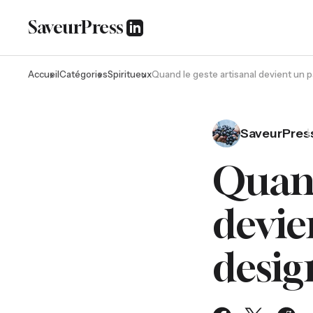
SaveurPress
Accueil
Catégories
Spiritueux
Quand le geste artisanal devient un 
SaveurPres
Quand
devie
desig