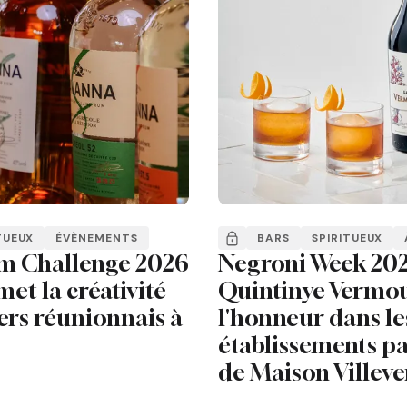
TUEUX
ÉVÈNEMENTS
BARS
SPIRITUEUX
m Challenge 2026
Negroni Week 202
met la créativité
Quintinye Vermou
ers réunionnais à
l'honneur dans le
établissements pa
de Maison Villeve