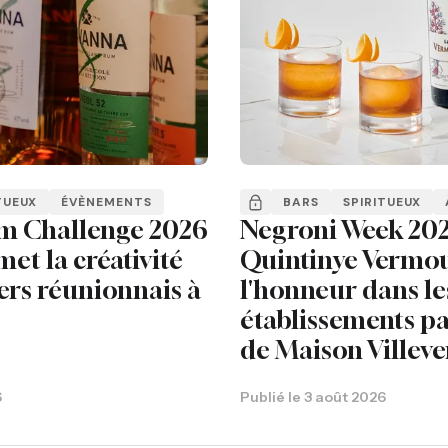
TUEUX
ÉVÈNEMENTS
BARS
SPIRITUEUX
m Challenge 2026
Negroni Week 202
met la créativité
Quintinye Vermou
ers réunionnais à
l'honneur dans le
établissements pa
de Maison Villeve
6
Publié le
3 août 2026