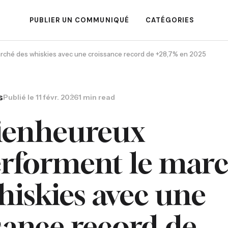
PUBLIER UN COMMUNIQUÉ
CATÉGORIES
rché des whiskies avec une croissance record de +28,7% en 2025
s
Publié le
11 févr. 2026
1 min read
ienheureux
rforment le mar
hiskies avec une
sance record de