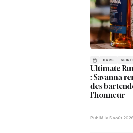
BARS
SPIRI
Ultimate Ru
: Savanna re
des bartend
l'honneur
Publié le
5 août 202