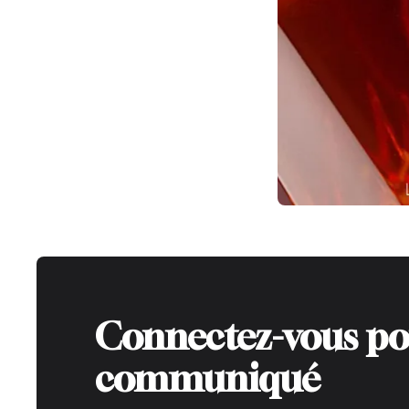
Connectez-vous po
communiqué