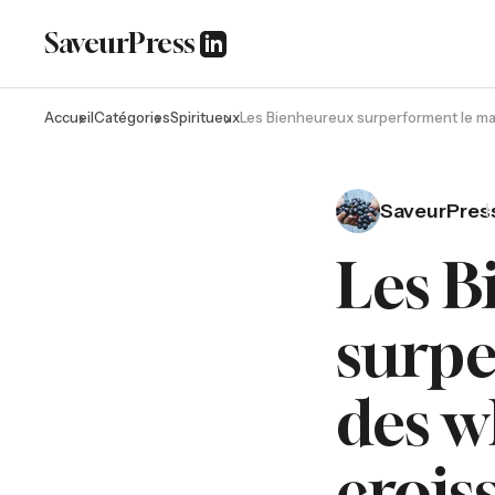
SaveurPress
Accueil
Catégories
Spiritueux
Les Bienheureux surperforment le ma
SaveurPres
Les B
surpe
des w
crois