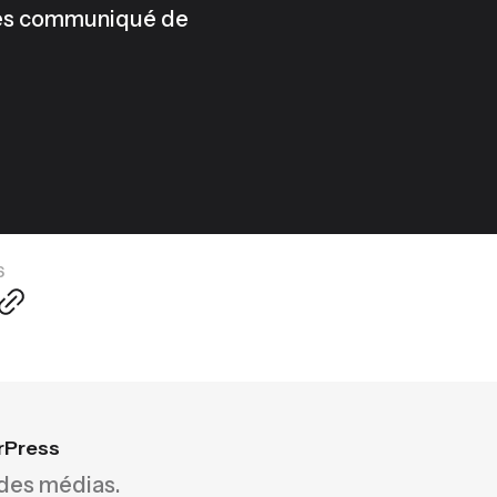
 les communiqué de
6
rPress
 des médias.