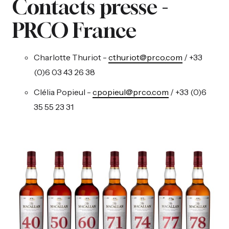
Contacts presse -
PRCO France
Charlotte Thuriot -
cthuriot@prco.com
/ +33
(0)6 03 43 26 38
Clélia Popieul -
cpopieul@prco.com
/ +33 (0)6
35 55 23 31